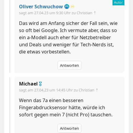
Oliver Schwuchow
♾️
sagt am
27.04.23 um 9:30 Uhr
zu Christian ⇡
Das wird am Anfang sicher der Fall sein, wie
so oft bei Google. Ich vermute aber, dass so
ein a-Modell auch eher für Netzbetreiber
und Deals und weniger für Tech-Nerds ist,
die etwas vorbestellen.
Antworten
Michael
🎖
sagt am
27.04.23 um 14:45 Uhr
zu Christian ⇡
Wenn das 7a einen besseren
Fingerabdrucksensor hätte, würde ich
sofort gegen mein 7 (nicht Pro) tauschen.
Antworten