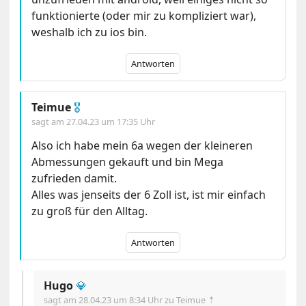
funktionierte (oder mir zu kompliziert war),
weshalb ich zu ios bin.
Antworten
Teimue
🎖
sagt am
27.04.23 um 17:35 Uhr
Also ich habe mein 6a wegen der kleineren
Abmessungen gekauft und bin Mega
zufrieden damit.
Alles was jenseits der 6 Zoll ist, ist mir einfach
zu groß für den Alltag.
Antworten
Hugo
💎
sagt am
28.04.23 um 8:34 Uhr
zu Teimue ⇡