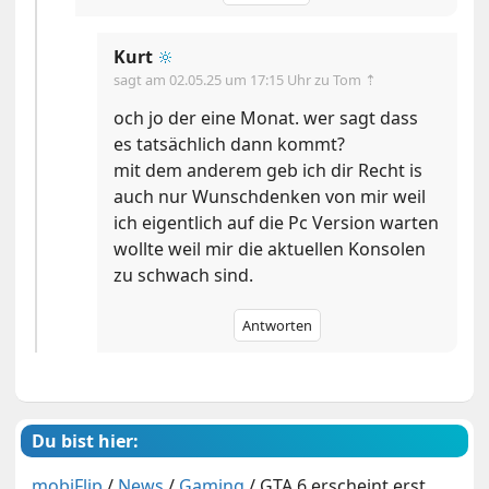
Kurt
🔆
sagt am
02.05.25 um 17:15 Uhr
zu Tom ⇡
och jo der eine Monat. wer sagt dass
es tatsächlich dann kommt?
mit dem anderem geb ich dir Recht is
auch nur Wunschdenken von mir weil
ich eigentlich auf die Pc Version warten
wollte weil mir die aktuellen Konsolen
zu schwach sind.
Antworten
Du bist hier:
mobiFlip
/
News
/
Gaming
/
GTA 6 erscheint erst