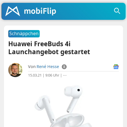
Schnäppchen
Huawei FreeBuds 4i
Launchangebot gestartet
Von
René Hesse
15.03.21 | 9:06 Uhr
|
⋯