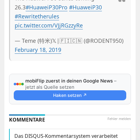
26.3
#HuaweiP30Pro
#HuaweiP30
#Rewritetherules
pic.twitter.com/VJjRGzzyRe
— Teme (特米)𝕏|🇫🇮🇨🇳 (@RODENT950)
February 18, 2019
mobiFlip zuerst in deinen Google News
–
jetzt als Quelle setzen
Haken setzen ↗
KOMMENTARE
Fehler melden
Das DISQUS-Kommentarsystem verarbeitet