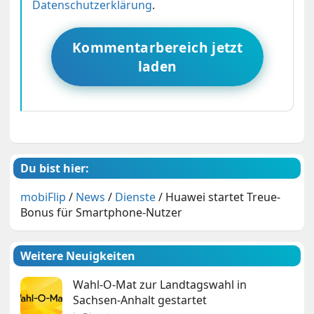
Datenschutzerklärung
.
Kommentarbereich jetzt
laden
Du bist hier:
mobiFlip
/
News
/
Dienste
/
Huawei startet Treue-
Bonus für Smartphone-Nutzer
Weitere Neuigkeiten
Wahl-O-Mat zur Landtagswahl in
Sachsen-Anhalt gestartet