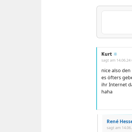
Kurt
🔆
sagt am
14.06.24
nice also den
es öfters geb
ihr Internet 
haha
René Hess
sagt am
14.06