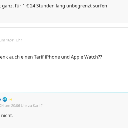
t ganz, für 1 € 24 Stunden lang unbegrenzt surfen
 um 16:41 Uhr
raenk auch einen Tarif iPhone und Apple Watch??
e
♾️
.24 um 20:06 Uhr
zu Karl ⇡
 nicht.