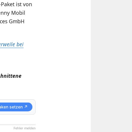
Paket ist von
enny Mobil
ices GmbH
erweile bei
chnittene
aken setzen ↗
Fehler melden