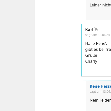
Leider nich
Karl
👋
sagt am
13.06.24
Hallo Rene‘,
gibt es bei f
Grüße
Charly
René Hess
sagt am
13.06
Nein, leider