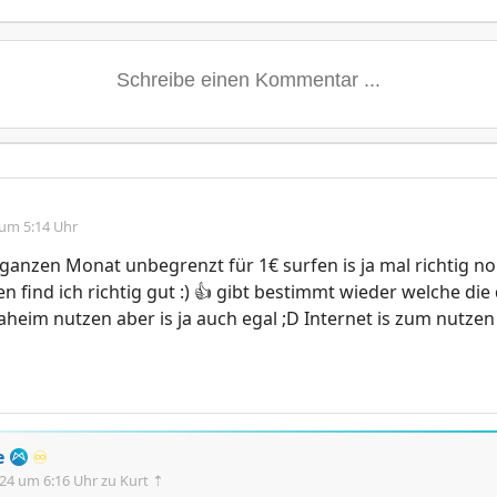
 um 5:14 Uhr
 ganzen Monat unbegrenzt für 1€ surfen is ja mal richtig nob
en find ich richtig gut :) 👍 gibt bestimmt wieder welche die
daheim nutzen aber is ja auch egal ;D Internet is zum nutze
e
♾️
.24 um 6:16 Uhr
zu Kurt ⇡