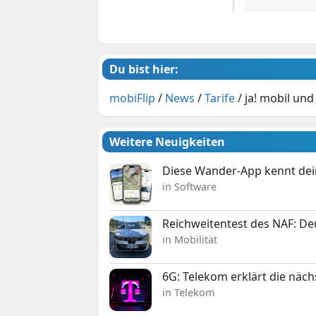
Du bist hier:
mobiFlip
/
News
/
Tarife
/
ja! mobil un
Weitere Neuigkeiten
Diese Wander-App kennt deine
in Software
Reichweitentest des NAF: D
in Mobilität
6G: Telekom erklärt die näc
in Telekom