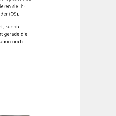
eren sie ihr
der iOS).
rt, konnte
ht gerade die
ration noch