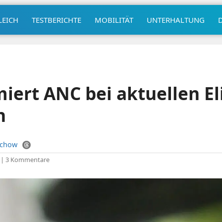
LEICH
TESTBERICHTE
MOBILITÄT
UNTERHALTUNG
miert ANC bei aktuellen El
n
uchow
|
3 Kommentare