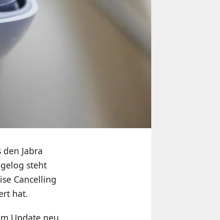
s den Jabra
ngelog steht
ise Cancelling
rt hat.
dem Update neu