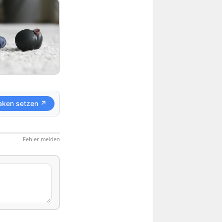
aken setzen ↗
Fehler melden