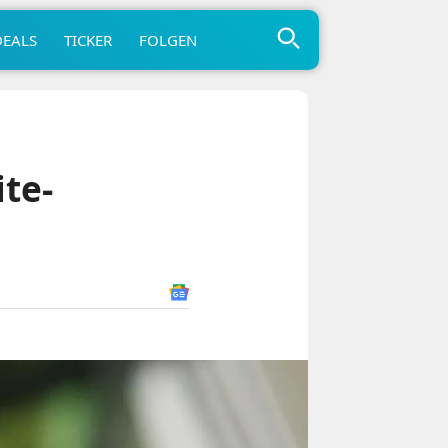
DEALS
TICKER
FOLGEN
ite-