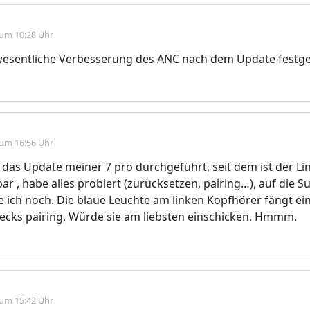
 um 10:28 Uhr
wesentliche Verbesserung des ANC nach dem Update festges
 um 16:56 Uhr
das Update meiner 7 pro durchgeführt, seit dem ist der L
bar , habe alles probiert (zurücksetzen, pairing…), auf die S
 ich noch. Die blaue Leuchte am linken Kopfhörer fängt ein
ecks pairing. Würde sie am liebsten einschicken. Hmmm.
 um 15:42 Uhr