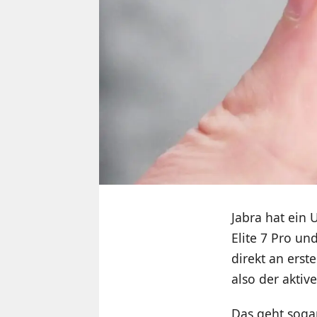
Jabra hat ein 
Elite 7 Pro un
direkt an erst
also der akti
Das geht soga