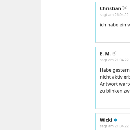
Christian
👋
sagt am
26.04.22
ich habe ein 
E. M.
👋
sagt am
21.04.22
Habe gestern 
nicht aktivier
Antwort warte
zu blinken zw
Wicki
🍀
sagt am
21.04.22