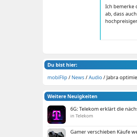
Ich bemerke d
ab, dass auc
hochpreisigen
Du bist hier:
mobiFlip
/
News
/
Audio
/
Jabra optimie
Weitere Neuigkeiten
6G: Telekom erklärt die näc
in Telekom
Gamer verschieben Käufe we