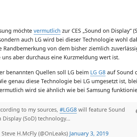
msung möchte
vermutlich
zur CES „Sound on Display“ (
sondern auch LG wird bei dieser Technologie wohl dabe
ne Randbemerkung von dem bisher ziemlich zuverläss
 uns aber durchaus eine Kurzmeldung wert ist.
her benannten Quellen soll LG beim
LG G8
auf Sound o
Wie genau diese Technologie bei LG umgesetzt ist, ble
rmutlich wird sie ähnlich wie bei Samsung funktioni
cording to my sources,
#LGG8
will feature Sound
 Display (SoD) technology…
 Steve H.McFly (@OnLeaks)
January 3, 2019