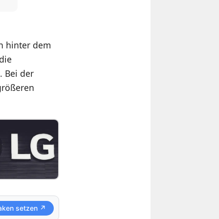
an hinter dem
die
. Bei der
 größeren
aken setzen ↗