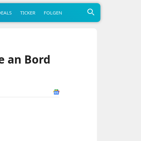
DEALS
TICKER
FOLGEN
e an Bord