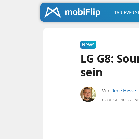
TARIFVERG
News
LG G8: Sou
sein
Von
René Hesse
03.01.19 | 10:56 Uhr