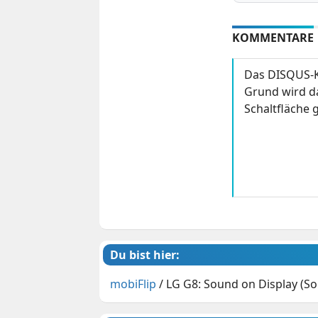
KOMMENTARE
Das DISQUS-K
Grund wird da
Schaltfläche g
Du bist hier:
mobiFlip
/
LG G8: Sound on Display (So