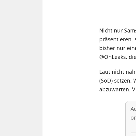
Nicht nur Sa
präsentieren, 
bisher nur ei
@OnLeaks, die
Laut nicht nä
(SoD) setzen. 
abzuwarten. Ve
Ac
on
—