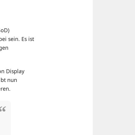
SoD)
i sein. Es ist
igen
n Display
ibt nun
eren.