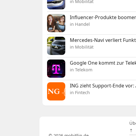
in Mobilität
Influencer-Produkte boomen
in Handel
Mercedes-Navi verliert Funk
in Mobilität
Google One kommt zur Telek
in Telekom
ING zieht Support-Ende vor: 
in Fintech
Üb
⇡
© 2026 mobiFlip.de