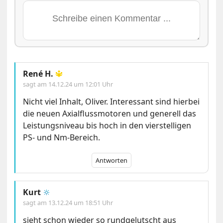
René H.
🔱
sagt am
14.12.24 um 12:01 Uhr
Nicht viel Inhalt, Oliver. Interessant sind hierbei
die neuen Axialflussmotoren und generell das
Leistungsniveau bis hoch in den vierstelligen
PS- und Nm-Bereich.
Antworten
Kurt
🔆
sagt am
13.12.24 um 18:51 Uhr
sieht schon wieder so rundgelutscht aus