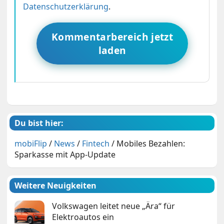
Datenschutzerklärung
.
Kommentarbereich jetzt
laden
Du bist hier:
mobiFlip
/
News
/
Fintech
/
Mobiles Bezahlen:
Sparkasse mit App-Update
Weitere Neuigkeiten
Volkswagen leitet neue „Ära“ für
Elektroautos ein