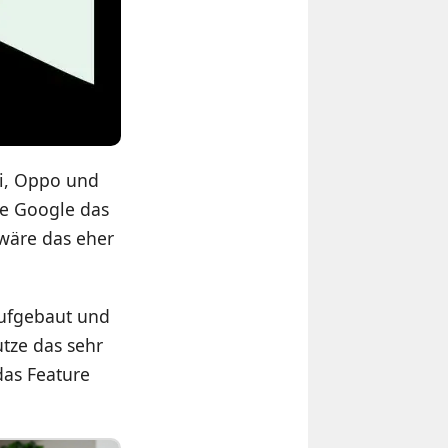
mi, Oppo und
lte Google das
 wäre das eher
aufgebaut und
tze das sehr
as Feature