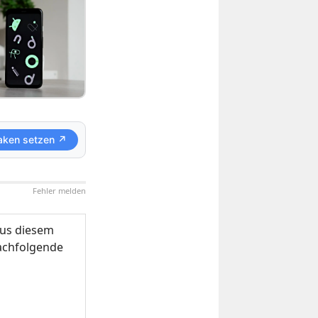
aken setzen ↗
Fehler melden
us diesem
nachfolgende