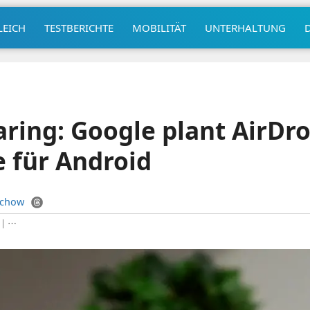
LEICH
TESTBERICHTE
MOBILITÄT
UNTERHALTUNG
ring: Google plant AirDro
e für Android
uchow
|
⋯