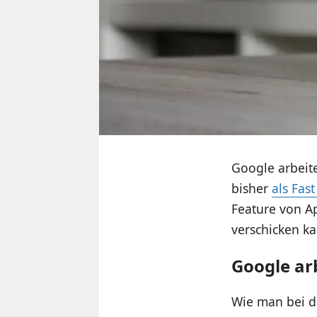
Google arbeite
bisher
als Fas
Feature von A
verschicken k
Google ar
Wie man bei 