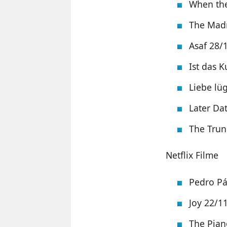
When the
The Mad
Asaf 28/
Ist das 
Liebe lü
Later Da
The Tru
Netflix Filme
Pedro P
Joy 22/1
The Pian