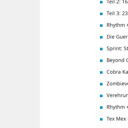
Teil 2: 1
Teil 3: 2
Rhythm +
Die Guer
Sprint: S
Beyond 
Cobra Kai
Zombieve
Verehru
Rhythm +
Tex Mex 