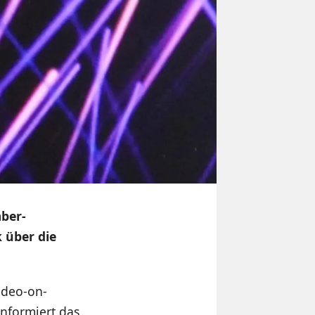
mber-
 über die
ideo-on-
nformiert das