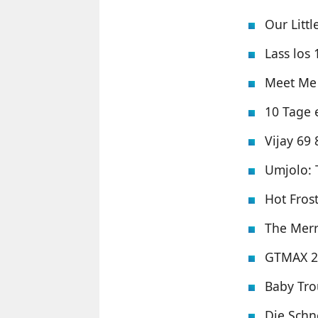
Our Littl
Lass los
Meet Me 
10 Tage 
Vijay 69
Umjolo: 
Hot Fros
The Merr
GTMAX 2
Baby Tro
Die Schn