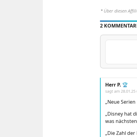
⋆
Über diesen Affil
2 KOMMENTAR
Herr P.
🏆
sagt am
28.01.25
„Neue Serien 
„Disney hat d
was nächste
„Die Zahl der