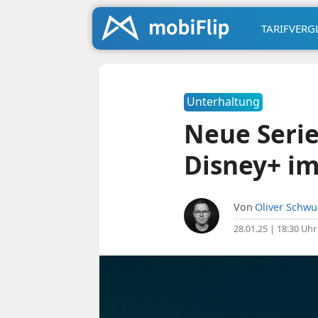
TARIFVERG
Unterhaltung
Neue Seri
Disney+ im
Von
Oliver Schw
28.01.25 | 18:30 Uhr