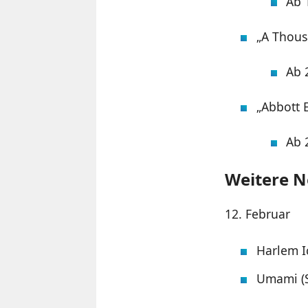
Ab 
„A Thous
Ab 
„Abbott E
Ab 
Weitere N
12. Februar
Harlem Ic
Umami (S