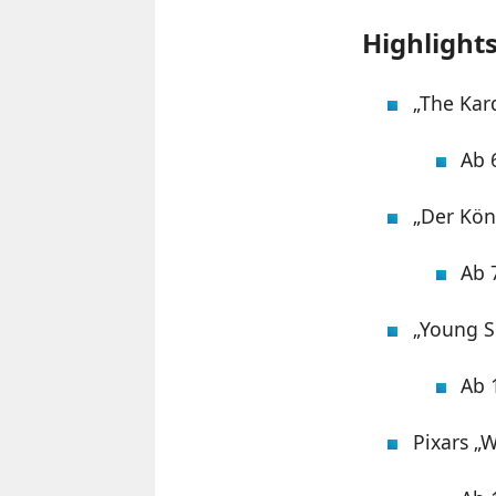
Highlights
„The Kard
Ab 
„Der Kön
Ab 
„Young S
Ab 
Pixars „W