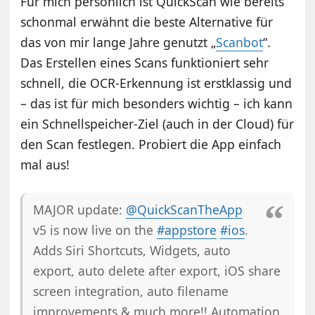
Für mich persönlich ist QuickScan wie bereits
schonmal erwähnt die beste Alternative für
das von mir lange Jahre genutzt „
Scanbot
“.
Das Erstellen eines Scans funktioniert sehr
schnell, die OCR-Erkennung ist erstklassig und
– das ist für mich besonders wichtig – ich kann
ein Schnellspeicher-Ziel (auch in der Cloud) für
den Scan festlegen. Probiert die App einfach
mal aus!
MAJOR update:
@QuickScanTheApp
v5 is now live on the
#appstore
#ios
.
Adds Siri Shortcuts, Widgets, auto
export, auto delete after export, iOS share
screen integration, auto filename
improvements & much more!! Automation