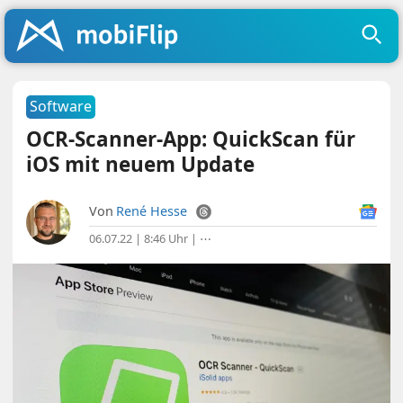
Software
OCR-Scanner-App: QuickScan für
iOS mit neuem Update
Von
René Hesse
06.07.22 | 8:46 Uhr
|
⋯