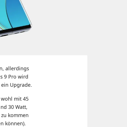
, allerdings
s 9 Pro wird
h ein Upgrade.
 wohl mit 45
nd 30 Watt,
er zu kommen
en können).