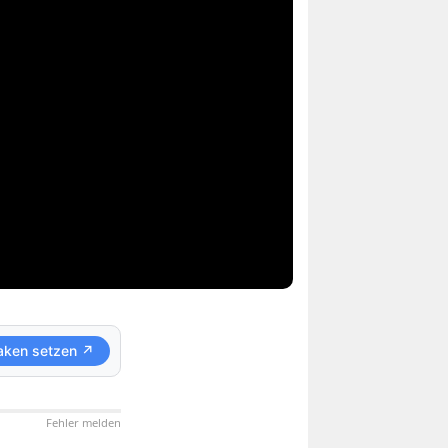
aken setzen ↗
Fehler melden