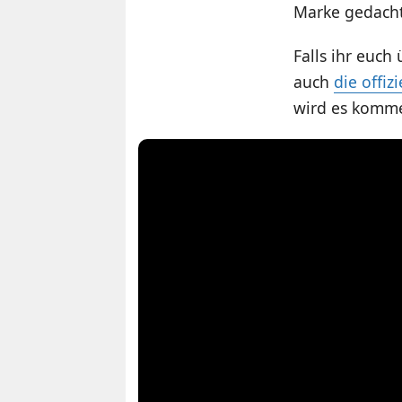
Marke gedacht.
Falls ihr euc
auch
die offiz
wird es komme