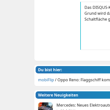
Das DISQUS-K
Grund wird da
Schaltfläche g
Du bist hier:
mobiFlip
/
Oppo Reno: Flaggschiff kom
Weitere Neuigkeiten
Mercedes: Neues Elektroauto