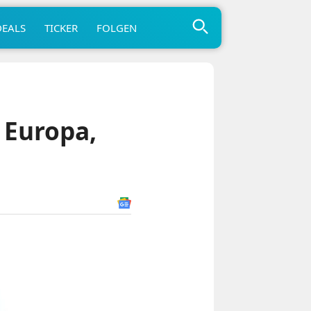
DEALS
TICKER
FOLGEN
 Europa,