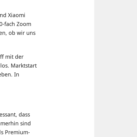
und Xiaomi
10-fach Zoom
en, ob wir uns
ff mit der
os. Marktstart
eben. In
essant, dass
mmerhin sind
als Premium-