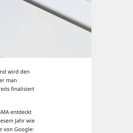
und wird den
ber man
its finalisiert
SMA entdeckt
iesem Jahr wie
le von Google: