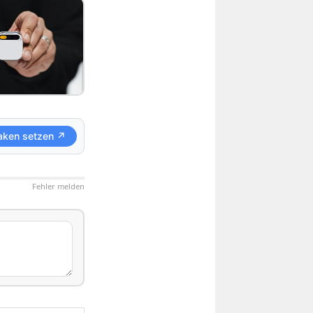
aken setzen ↗
Fehler melden