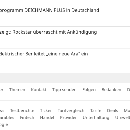
programm DEICHMANN PLUS in Deutschland
zeigt: Rockstar überrascht mit Ankündigung
ektrischer 3er leitet „eine neue Ära“ ein
er
Themen
Kontakt
Tipp senden
Folgen
Bedanken
D
ws
Testberichte
Ticker
Tarifvergleich
Tarife
Deals
Mob
arables
Fintech
Handel
Provider
Unterhaltung
Umwel
ogle