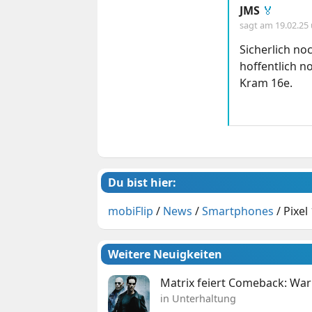
JMS
🏅
sagt am
19.02.25
Sicherlich no
hoffentlich n
Kram 16e.
Du bist hier:
mobiFlip
/
News
/
Smartphones
/
Pixel
Weitere Neuigkeiten
Matrix feiert Comeback: War
in Unterhaltung