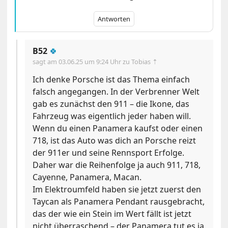
Antworten
B52
🍀
sagt am
03.06.25 um 9:24 Uhr
zu Tobias ⇡
Ich denke Porsche ist das Thema einfach
falsch angegangen. In der Verbrenner Welt
gab es zunächst den 911 – die Ikone, das
Fahrzeug was eigentlich jeder haben will.
Wenn du einen Panamera kaufst oder einen
718, ist das Auto was dich an Porsche reizt
der 911er und seine Rennsport Erfolge.
Daher war die Reihenfolge ja auch 911, 718,
Cayenne, Panamera, Macan.
Im Elektroumfeld haben sie jetzt zuerst den
Taycan als Panamera Pendant rausgebracht,
das der wie ein Stein im Wert fällt ist jetzt
nicht überraschend – der Panamera tut es ja