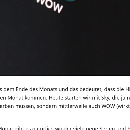
s dem Ende des Monats und das bedeutet, dass die Hi
 Monat kommen. Heute starten wir mit Sky, die ja ni
erben müssen, sondern mittlerweile auch WOW (wirkt
at gibt es natürlich wieder viele neue Serien und F