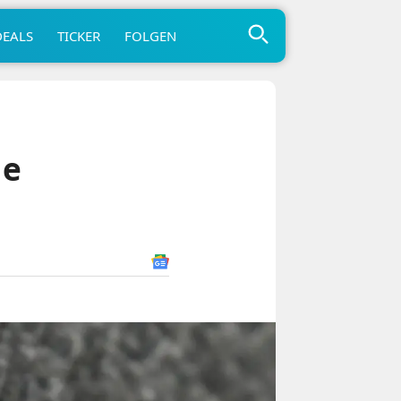
DEALS
TICKER
FOLGEN
me