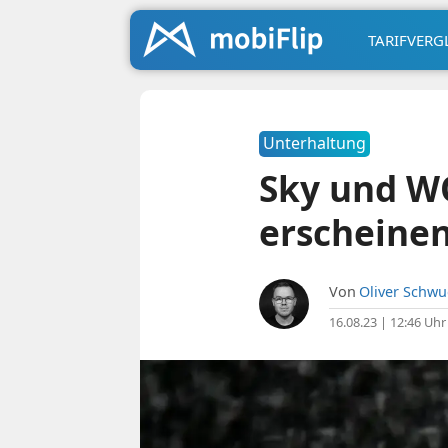
TARIFVERG
Unterhaltung
Sky und WO
erscheine
Von
Oliver Schw
16.08.23 | 12:46 Uhr