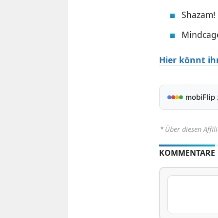
Shazam! 
Mindcage
Hier könnt i
mobiFlip
⋆
Über diesen Affil
KOMMENTARE