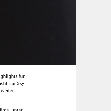
ghlights für
cht nur Sky
 weiter
ilme, unter