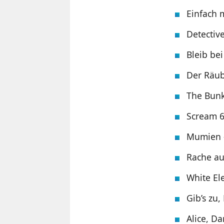
Einfach 
Detectiv
Bleib bei
Der Räube
The Bunk
Scream 6 
Mumien –
Rache auf
White El
Gib’s zu, 
Alice, Da