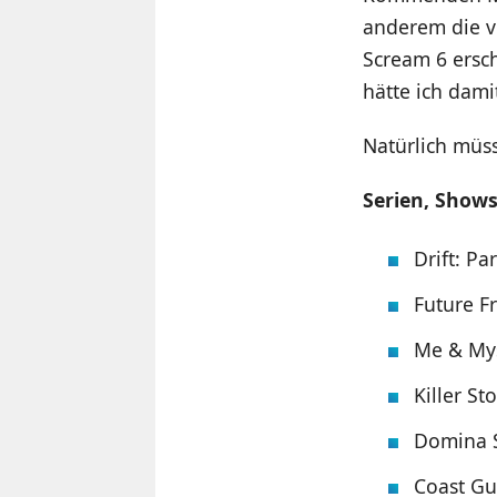
anderem die vi
Scream 6 ersch
hätte ich dami
Natürlich müss
Serien, Show
Drift: Pa
Future F
Me & Myse
Killer St
Domina S2
Coast Gua