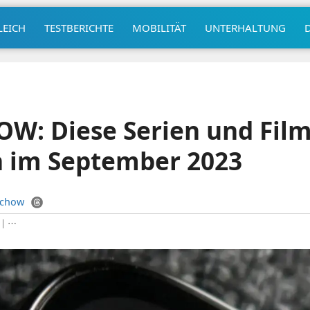
LEICH
TESTBERICHTE
MOBILITÄT
UNTERHALTUNG
W: Diese Serien und Fil
n im September 2023
uchow
|
⋯