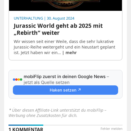
UNTERHALTUNG
| 30. August 2024
Jurassic World geht ab 2025 mit
„Rebirth“ weiter
Wir wissen seit einer Weile, dass die sehr lukrative
Jurassic-Reihe weitergeht und ein Neustart geplant
ist. Jetzt haben wir ein…
| mehr
mobiFlip zuerst in deinen Google News
–
jetzt als Quelle setzen
Haken setzen ↗
⋆
Über diesen Affiliate-Link unterstützt du mobiFlip –
Werbung ohne Zusatzkosten für dich.
1 KOMMENTAR
Fehler melden