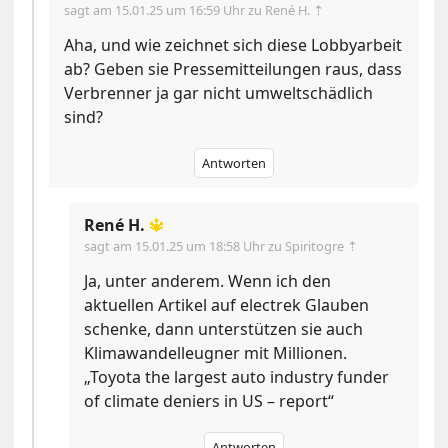
sagt am
15.01.25 um 16:59 Uhr
zu René H. ⇡
Aha, und wie zeichnet sich diese Lobbyarbeit
ab? Geben sie Pressemitteilungen raus, dass
Verbrenner ja gar nicht umweltschädlich
sind?
Antworten
René H.
🔱
sagt am
15.01.25 um 18:58 Uhr
zu Spiritogre ⇡
Ja, unter anderem. Wenn ich den
aktuellen Artikel auf electrek Glauben
schenke, dann unterstützen sie auch
Klimawandelleugner mit Millionen.
„Toyota the largest auto industry funder
of climate deniers in US – report“
Antworten