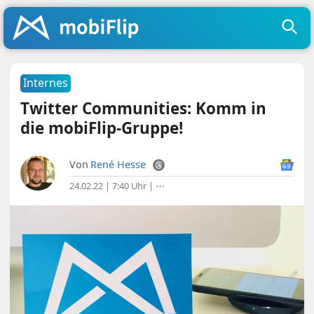
Internes
Twitter Communities: Komm in
die mobiFlip-Gruppe!
Von
René Hesse
24.02.22 | 7:40 Uhr
|
⋯