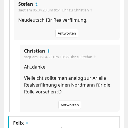
Stefan
🔆
sagt am
05.04.23 um 9:51 Uhr
zu Christian ⇡
Neudeutsch für Realverfilmung.
Antworten
Christian
🔆
sagt am
05.04.23 um 10:35 Uhr
zu Stefan ⇡
Ah..danke.
Vielleicht sollte man analog zur Arielle
Realverfilmung einen Nordmann für die
Rolle vorsehen :D
Antworten
Felix
🔆