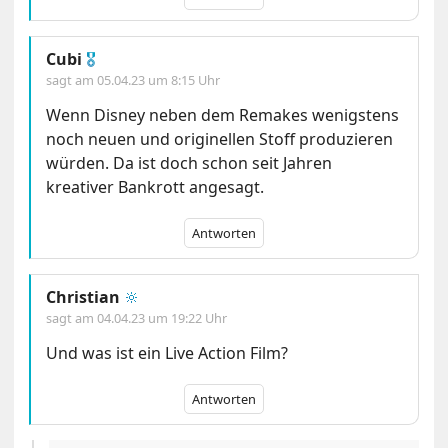
Cubi
🎖
sagt am
05.04.23 um 8:15 Uhr
Wenn Disney neben dem Remakes wenigstens
noch neuen und originellen Stoff produzieren
würden. Da ist doch schon seit Jahren
kreativer Bankrott angesagt.
Antworten
Christian
🔆
sagt am
04.04.23 um 19:22 Uhr
Und was ist ein Live Action Film?
Antworten