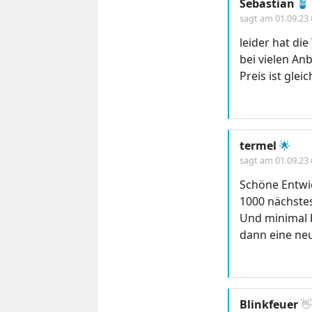
Sebastian
🪴
sagt am
01.09.23
leider hat di
bei vielen An
Preis ist gle
termel
🌟
sagt am
01.09.23
Schöne Entwi
1000 nächstes
Und minimal b
dann eine neue
Blinkfeuer
👋