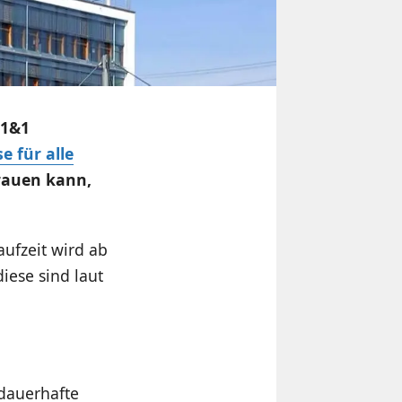
 1&1
se für alle
rauen kann,
aufzeit wird ab
diese sind laut
„dauerhafte