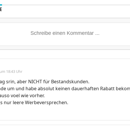
E
 um 18:43 Uhr
ag srin, aber NICHT für Bestandskunden.
rade um und habe absolut keinen dauerhaften Rabatt bek
auso voel wie vorher.
es nur leere Werbeversprechen.