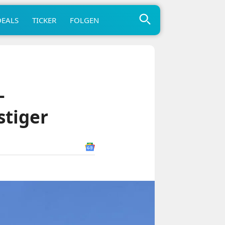
DEALS
TICKER
FOLGEN
-
stiger