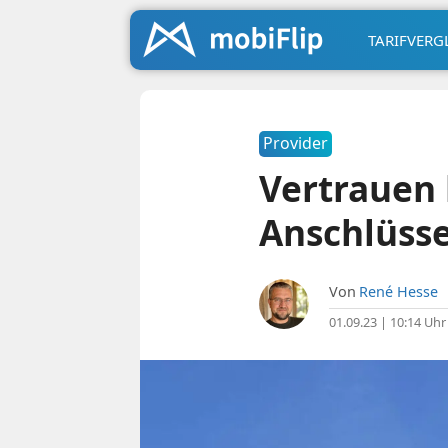
TARIFVERG
Provider
Vertrauen 
Anschlüsse
Von
René Hesse
01.09.23 | 10:14 Uhr