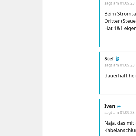
sagt am
01.09.23
Beim Stromtar
Dritter (Steu
Hat 1&1 eigen
Stef
🪴
sagt am
01.09.23
dauerhaft hei
Ivan
☀️
sagt am
01.09.23
Naja, das mi
Kabelanschlu