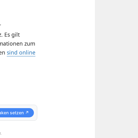
r
 Es gilt
ormationen zum
ten
sind online
aken setzen ↗
.