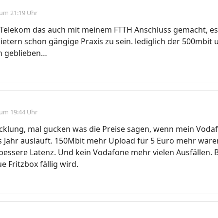
 um 21:19 Uhr
e Telekom das auch mit meinem FTTH Anschluss gemacht, es 
bietern schon gängige Praxis zu sein. lediglich der 500mbit 
ich geblieben…
 um 19:44 Uhr
cklung, mal gucken was die Preise sagen, wenn mein Voda
 Jahr ausläuft. 150Mbit mehr Upload für 5 Euro mehr wäre
essere Latenz. Und kein Vodafone mehr vielen Ausfällen. B
 Fritzbox fällig wird.