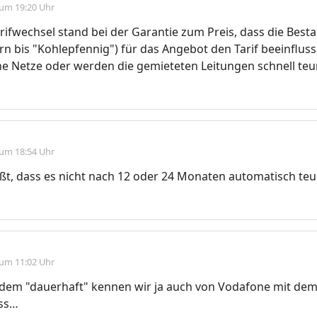
 um 19:20 Uhr
ifwechsel stand bei der Garantie zum Preis, dass die Besta
ern bis "Kohlepfennig") für das Angebot den Tarif beeinflus
e Netze oder werden die gemieteten Leitungen schnell teu
 um 18:54 Uhr
ßt, dass es nicht nach 12 oder 24 Monaten automatisch teu
 um 11:02 Uhr
t dem "dauerhaft" kennen wir ja auch von Vodafone mit de
ss…