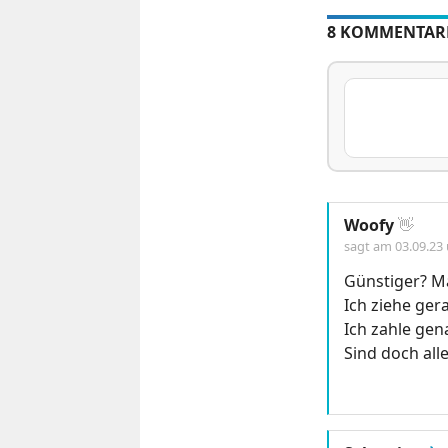
8 KOMMENTAR
Woofy
👋
sagt am
03.09.23
Günstiger? M
Ich ziehe ge
Ich zahle gen
Sind doch all