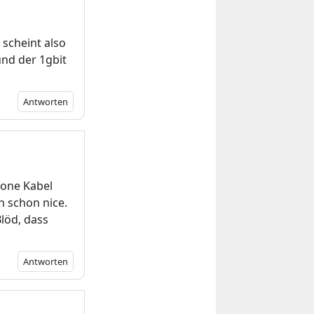
scheint also
und der 1gbit
Antworten
fone Kabel
n schon nice.
löd, dass
Antworten