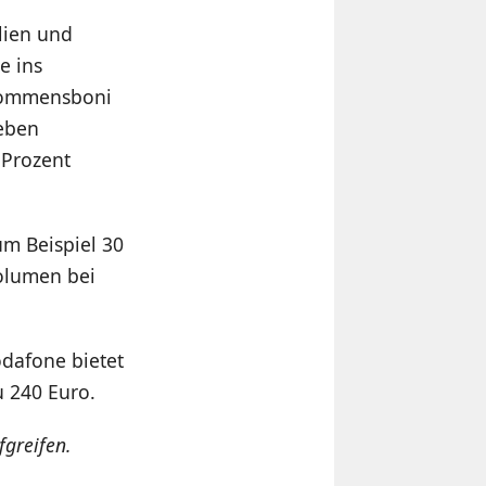
lien und
e ins
lkommensboni
neben
 Prozent
um Beispiel 30
volumen bei
odafone bietet
 240 Euro.
fgreifen.