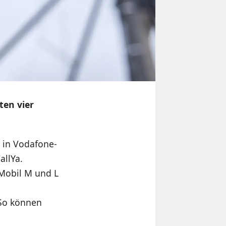
ten vier
n in Vodafone-
allYa.
aMobil M und L
 So können