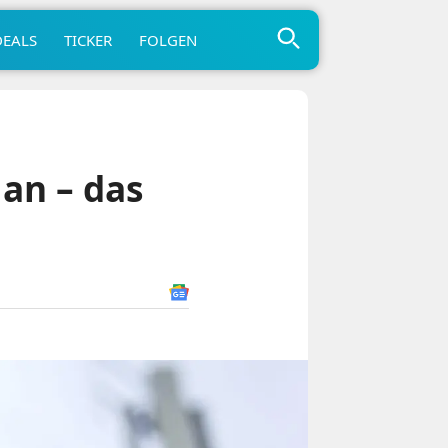
DEALS
TICKER
FOLGEN
an – das