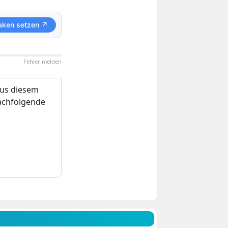
aken setzen ↗
Fehler melden
us diesem
nachfolgende