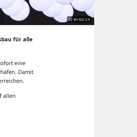
CC BY-ND 2.0
bau für alle
ofort eine
ghäfen. Damit
erreichen.
 allen