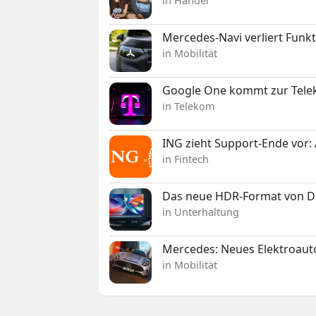
in Handel
Mercedes-Navi verliert Funk
in Mobilität
Google One kommt zur Telek
in Telekom
ING zieht Support-Ende vor: 
in Fintech
Das neue HDR-Format von Dol
in Unterhaltung
Mercedes: Neues Elektroauto
in Mobilität