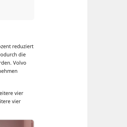
zent reduziert
wodurch die
rden. Volvo
rnehmen
itere vier
tere vier