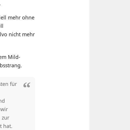
.
dell mehr ohne
ll
lvo nicht mehr
nem Mild-
bsstrang.
ten für
und
 wir
 zur
 hat.