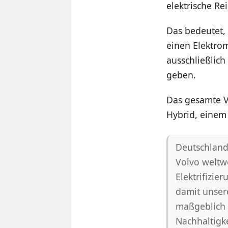
elektrische R
Das bedeutet,
einen Elektrom
ausschließlic
geben.
Das gesamte Vo
Hybrid, einem 
Deutschland 
Volvo weltwe
Elektrifizie
damit unsere
maßgeblich d
Nachhaltigk