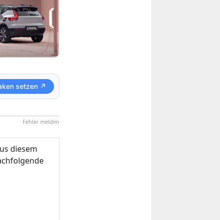
aken setzen ↗
Fehler melden
us diesem
nachfolgende