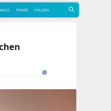
DEALS
TICKER
FOLGEN
schen