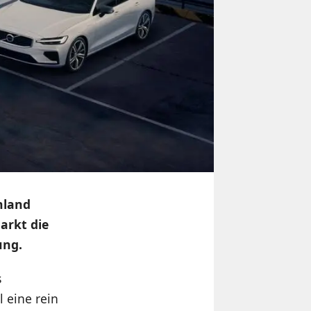
hland
arkt die
ung.
s
l eine rein