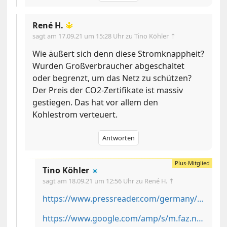
René H.
🔱
sagt am
17.09.21 um 15:28 Uhr
zu Tino Köhler ⇡
Wie äußert sich denn diese Stromknappheit?
Wurden Großverbraucher abgeschaltet
oder begrenzt, um das Netz zu schützen?
Der Preis der CO2-Zertifikate ist massiv
gestiegen. Das hat vor allem den
Kohlestrom verteuert.
Antworten
Tino Köhler
☀️
sagt am
18.09.21 um 12:56 Uhr
zu René H. ⇡
https://www.pressreader.com/germany/9hrz/20210909/282535841486764
https://www.google.com/amp/s/m.faz.net/aktuell/wirtschaft/klima-energie-und-umwelt/industriebetriebe-kurzzeitig-vom-stromnetz-genommen-17487869.amp.html