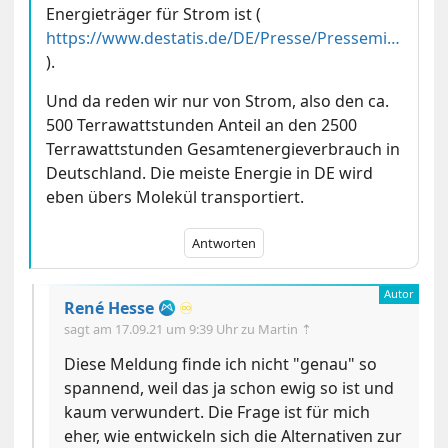
Energieträger für Strom ist (
https://www.destatis.de/DE/Presse/Pressemitteilungen/2021/09/PD21_429_43312.html
).
Und da reden wir nur von Strom, also den ca.
500 Terrawattstunden Anteil an den 2500
Terrawattstunden Gesamtenergieverbrauch in
Deutschland. Die meiste Energie in DE wird
eben übers Molekül transportiert.
Antworten
René Hesse
♾️
sagt am
17.09.21 um 9:39 Uhr
zu Martin ⇡
Diese Meldung finde ich nicht "genau" so
spannend, weil das ja schon ewig so ist und
kaum verwundert. Die Frage ist für mich
eher, wie entwickeln sich die Alternativen zur