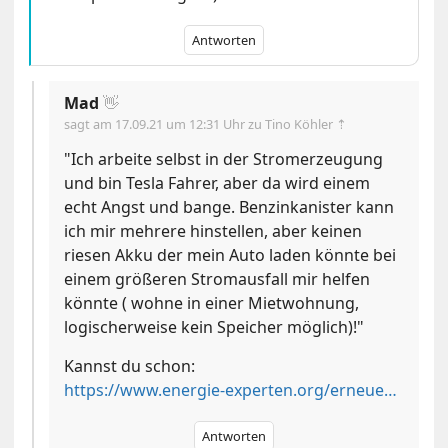
Antworten
Mad
👋
sagt am
17.09.21 um 12:31 Uhr
zu Tino Köhler ⇡
"Ich arbeite selbst in der Stromerzeugung
und bin Tesla Fahrer, aber da wird einem
echt Angst und bange. Benzinkanister kann
ich mir mehrere hinstellen, aber keinen
riesen Akku der mein Auto laden könnte bei
einem größeren Stromausfall mir helfen
könnte ( wohne in einer Mietwohnung,
logischerweise kein Speicher möglich)!"
Kannst du schon:
https://www.energie-experten.org/erneuerbare-energien/photovoltaik/eigenverbrauch/strom-cloud
Antworten