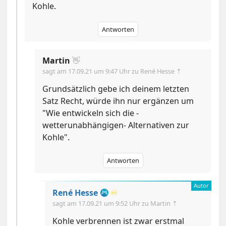
Kohle.
Antworten
Martin
👋
sagt am
17.09.21 um 9:47 Uhr
zu René Hesse ⇡
Grundsätzlich gebe ich deinem letzten
Satz Recht, würde ihn nur ergänzen um
"Wie entwickeln sich die -
wetterunabhängigen- Alternativen zur
Kohle".
Antworten
René Hesse
♾️
sagt am
17.09.21 um 9:52 Uhr
zu Martin ⇡
Kohle verbrennen ist zwar erstmal