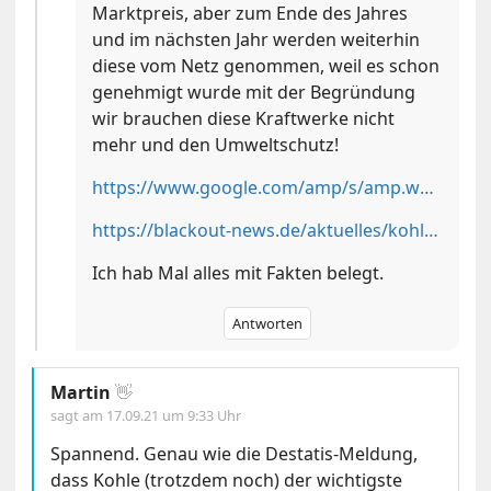
Marktpreis, aber zum Ende des Jahres
und im nächsten Jahr werden weiterhin
diese vom Netz genommen, weil es schon
genehmigt wurde mit der Begründung
wir brauchen diese Kraftwerke nicht
mehr und den Umweltschutz!
https://www.google.com/amp/s/amp.welt.de/wirtschaft/article227601671/Kohle-Ausstieg-Der-Fehlstart-wird-fuer-Uniper-zum-Geschaeftsmodell.html
https://blackout-news.de/aktuelles/kohleausstieg-hielt-nur-8-tage/
Ich hab Mal alles mit Fakten belegt.
Antworten
Martin
👋
sagt am
17.09.21 um 9:33 Uhr
Spannend. Genau wie die Destatis-Meldung,
dass Kohle (trotzdem noch) der wichtigste