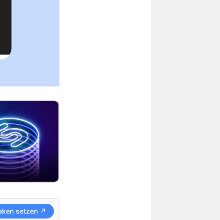
aken setzen ↗