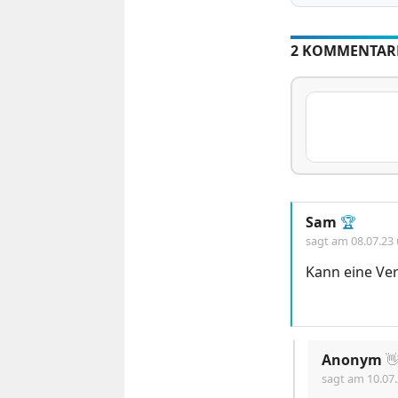
2 KOMMENTAR
Sam
🏆
sagt am
08.07.23
Kann eine Ver
Anonym

sagt am
10.07