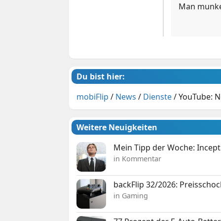
Man munke
Du bist hier:
mobiFlip
/
News
/
Dienste
/
YouTube: N
Weitere Neuigkeiten
Mein Tipp der Woche: Incepti
in Kommentar
backFlip 32/2026: Preisschoc
in Gaming