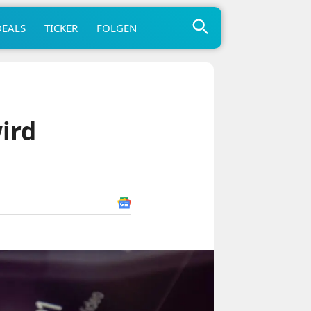
DEALS
TICKER
FOLGEN
ird