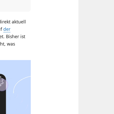
irekt aktuell
uf
der
. Bisher ist
cht, was