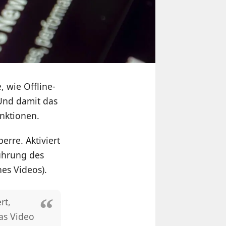
, wie Offline-
Und damit das
unktionen.
erre. Aktiviert
ührung des
es Videos).
rt,
as Video