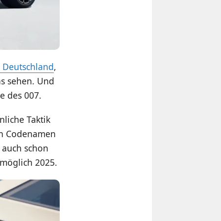
h Deutschland
,
ns sehen. Und
e des 007.
liche Taktik
den Codenamen
 auch schon
omöglich 2025.