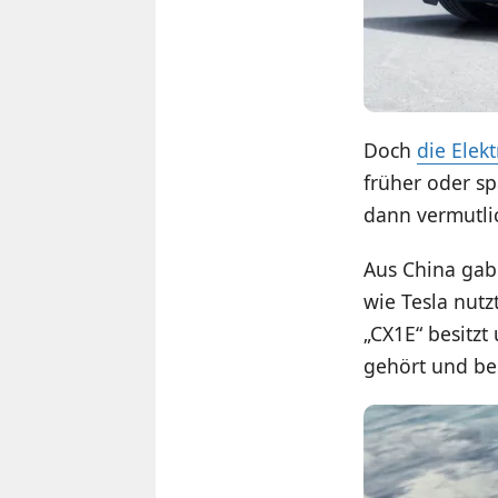
Doch
die Elek
früher oder sp
dann vermutli
Aus China gab 
wie Tesla nut
„CX1E“ besitz
gehört und bes