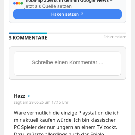
mobiFlip zuerst in deinen Google News
–
jetzt als Quelle setzen
Haken setzen ↗
3 KOMMENTARE
Fehler melden
Hazz
🔅
sagt am
29.06.26 um 17:15 Uhr
Wäre vermutlich die einzige Playstation die ich
mir aktuell kaufen würde. Ich bin klassischer
PC Spieler der nur ungern an einem TV zockt.
Dazu müsste allerdings auch das Spiele