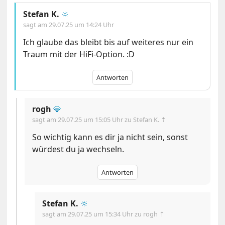
Stefan K.
🔆
sagt am
29.07.25 um 14:24 Uhr
Ich glaube das bleibt bis auf weiteres nur ein
Traum mit der HiFi-Option. :D
Antworten
rogh
💎
sagt am
29.07.25 um 15:05 Uhr
zu Stefan K. ⇡
So wichtig kann es dir ja nicht sein, sonst
würdest du ja wechseln.
Antworten
Stefan K.
🔆
sagt am
29.07.25 um 15:34 Uhr
zu rogh ⇡