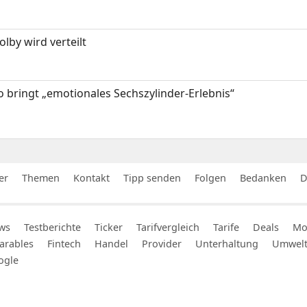
by wird verteilt
 bringt „emotionales Sechszylinder-Erlebnis“
er
Themen
Kontakt
Tipp senden
Folgen
Bedanken
D
ws
Testberichte
Ticker
Tarifvergleich
Tarife
Deals
Mob
arables
Fintech
Handel
Provider
Unterhaltung
Umwel
ogle