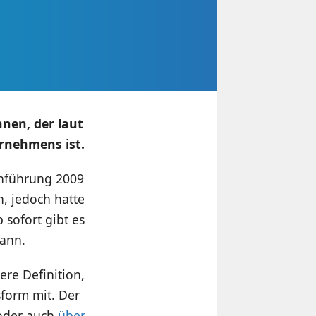
nnen, der laut
rnehmens ist.
inführung 2009
, jedoch hatte
 sofort gibt es
kann.
ere Definition,
sform mit. Der
der auch
über