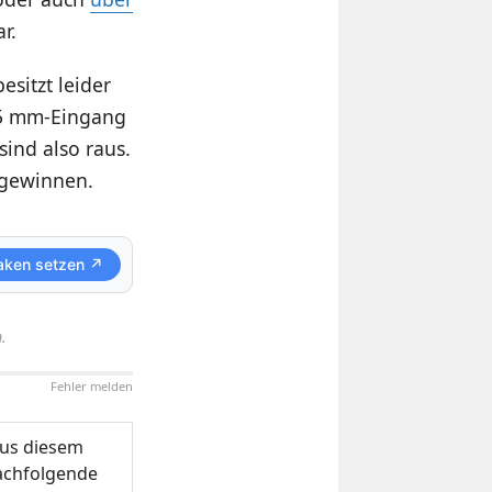
r.
sitzt leider
,5 mm-Eingang
ind also raus.
gewinnen.
aken setzen ↗
.
Fehler melden
us diesem
nachfolgende