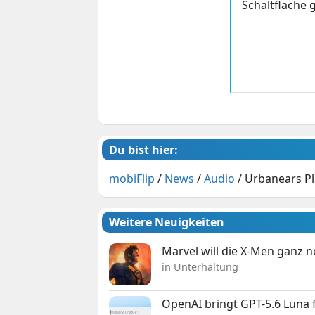
Schaltfläche g
Du bist hier:
mobiFlip
/
News
/
Audio
/
Urbanears Pl
Weitere Neuigkeiten
Marvel will die X-Men ganz 
in Unterhaltung
OpenAI bringt GPT-5.6 Luna