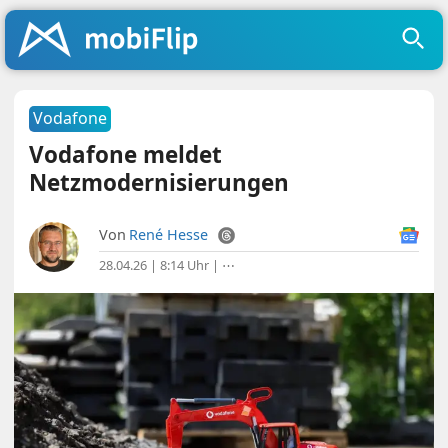
Vodafone
Vodafone meldet
Netzmodernisierungen
Von
René Hesse
28.04.26 | 8:14 Uhr
|
⋯