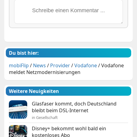
Du bist hier:
mobiFlip
/
News
/
Provider
/
Vodafone
/
Vodafone
meldet Netzmodernisierungen
Weitere Neuigkeiten
Glasfaser kommt, doch Deutschland
bleibt beim DSL-Internet
in Gesellschaft
Disney+ bekommt wohl bald ein
kostenloses Abo