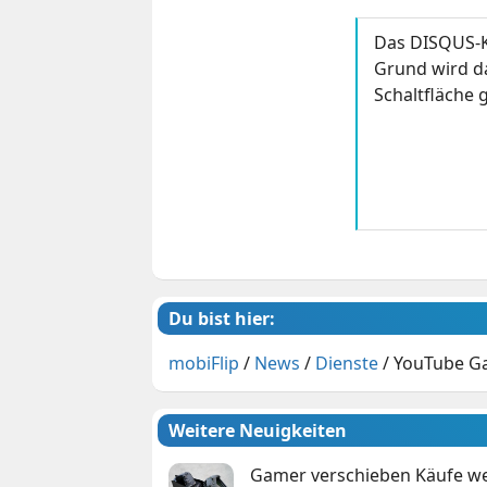
Das DISQUS-K
Grund wird da
Schaltfläche g
Du bist hier:
mobiFlip
/
News
/
Dienste
/
YouTube Gam
Weitere Neuigkeiten
Gamer verschieben Käufe we