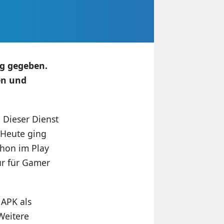
ng gegeben.
en und
Dieser Dienst
 Heute ging
chon im Play
ur für Gamer
 APK als
 Weitere