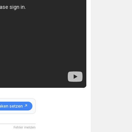
aken setzen ↗
Fehler melden