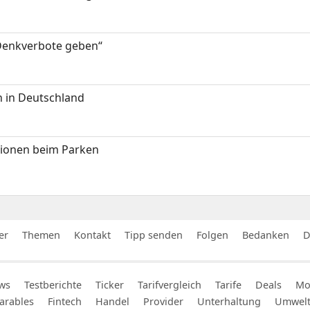
 Denkverbote geben“
 in Deutschland
tionen beim Parken
er
Themen
Kontakt
Tipp senden
Folgen
Bedanken
D
ws
Testberichte
Ticker
Tarifvergleich
Tarife
Deals
Mob
arables
Fintech
Handel
Provider
Unterhaltung
Umwel