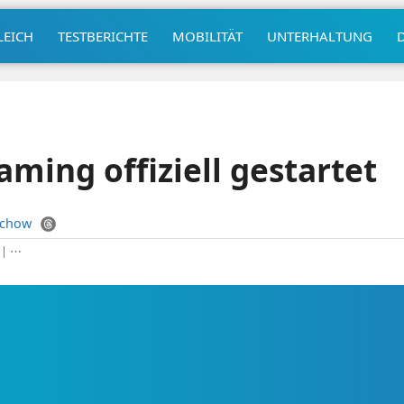
LEICH
TESTBERICHTE
MOBILITÄT
UNTERHALTUNG
ming offiziell gestartet
uchow
|
⋯