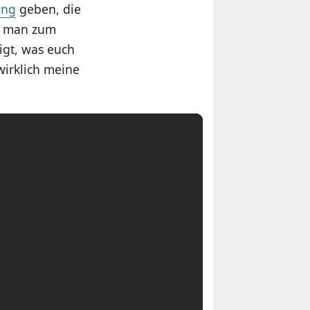
ing
geben, die
at man zum
igt, was euch
wirklich meine