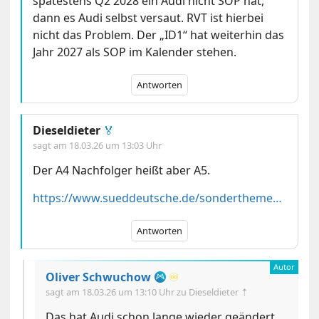
spätestens Q2 2028 ein Audi nicht SOP hat,
dann es Audi selbst versaut. RVT ist hierbei
nicht das Problem. Der „ID1“ hat weiterhin das
Jahr 2027 als SOP im Kalender stehen.
Antworten
Dieseldieter
🏅
sagt am
18.03.26 um 13:03 Uhr
Der A4 Nachfolger heißt aber A5.
https://www.sueddeutsche.de/sonderthemen/bayern/aus-dem-audi-a4-wird-der-a5-215663
Antworten
Oliver Schwuchow
♾️
sagt am
18.03.26 um 13:10 Uhr
zu Dieseldieter ⇡
Das hat Audi schon lange wieder geändert.