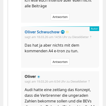
ich lese euch intensiv aber eben nicht
alle Beiträge
Antworten
Oliver Schwuchow
♾️
sagt am
18.03.26 um 14:56 Uhr
zu Dieseldieter ⇡
Das hat ja aber nichts mit dem
kommenden A4 e-tron zu tun.
Antworten
Oliver
☀️
sagt am
19.03.26 um 6:54 Uhr
zu Dieseldieter ⇡
Audi hatte eine zeitlang das Konzept,
dass die Verbrenner die ungeraden
Zahlen bekomme sollen und die BEVs