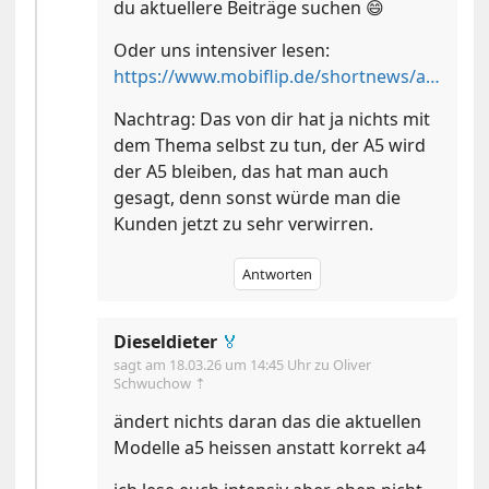
du aktuellere Beiträge suchen 😄
Oder uns intensiver lesen:
https://www.mobiflip.de/shortnews/audi-kehrt-bei-autos-zurueck-zu-den-wurzeln/
Nachtrag: Das von dir hat ja nichts mit
dem Thema selbst zu tun, der A5 wird
der A5 bleiben, das hat man auch
gesagt, denn sonst würde man die
Kunden jetzt zu sehr verwirren.
Antworten
Dieseldieter
🏅
sagt am
18.03.26 um 14:45 Uhr
zu Oliver
Schwuchow ⇡
ändert nichts daran das die aktuellen
Modelle a5 heissen anstatt korrekt a4