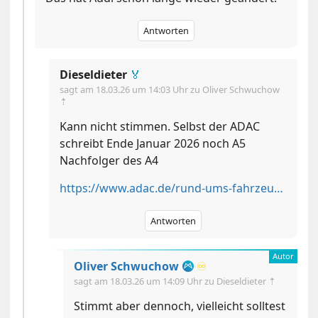
Antworten
Dieseldieter
🏅
sagt am
18.03.26 um 14:03 Uhr
zu Oliver Schwuchow
⇡
Kann nicht stimmen. Selbst der ADAC
schreibt Ende Januar 2026 noch A5
Nachfolger des A4
https://www.adac.de/rund-ums-fahrzeug/autokatalog/marken-modelle/audi/audi-a5-test/
Antworten
Oliver Schwuchow
♾️
sagt am
18.03.26 um 14:09 Uhr
zu Dieseldieter ⇡
Stimmt aber dennoch, vielleicht solltest