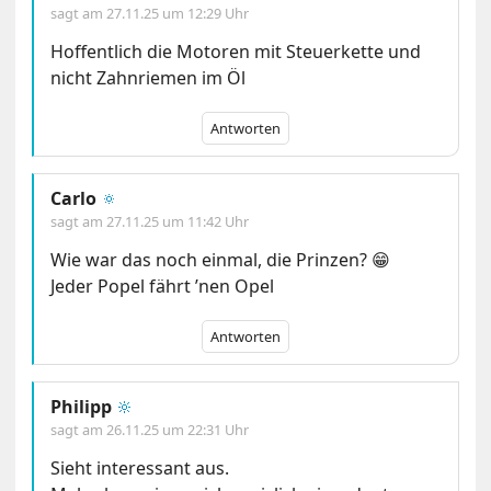
sagt am
27.11.25 um 12:29 Uhr
Hoffentlich die Motoren mit Steuerkette und
nicht Zahnriemen im Öl
Antworten
Carlo
🔅
sagt am
27.11.25 um 11:42 Uhr
Wie war das noch einmal, die Prinzen? 😁
Jeder Popel fährt ’nen Opel
Antworten
Philipp
🔆
sagt am
26.11.25 um 22:31 Uhr
Sieht interessant aus.