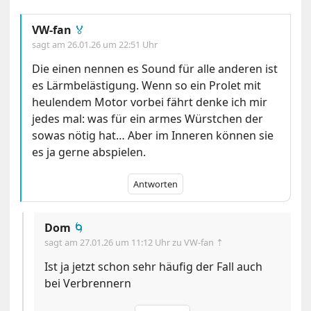
VW-fan
🏅
sagt am
26.01.26 um 22:51 Uhr
Die einen nennen es Sound für alle anderen ist
es Lärmbelästigung. Wenn so ein Prolet mit
heulendem Motor vorbei fährt denke ich mir
jedes mal: was für ein armes Würstchen der
sowas nötig hat… Aber im Inneren können sie
es ja gerne abspielen.
Antworten
Dom
🌀
sagt am
27.01.26 um 11:12 Uhr
zu VW-fan ⇡
Ist ja jetzt schon sehr häufig der Fall auch
bei Verbrennern