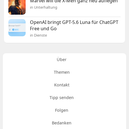
Marvel will die X-Men ganz neu auflegen
in Unterhaltung
OpenAI bringt GPT-5.6 Luna für ChatGPT
Free und Go
in Dienste
Über
Themen
Kontakt
Tipp senden
Folgen
Bedanken