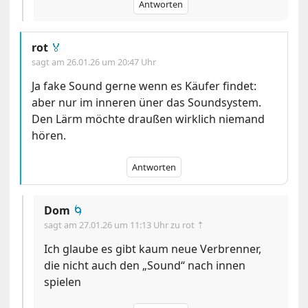
Antworten
rot
🏅
sagt am
26.01.26 um 20:47 Uhr
Ja fake Sound gerne wenn es Käufer findet:
aber nur im inneren üner das Soundsystem.
Den Lärm möchte draußen wirklich niemand
hören.
Antworten
Dom
🌀
sagt am
27.01.26 um 11:13 Uhr
zu rot ⇡
Ich glaube es gibt kaum neue Verbrenner,
die nicht auch den „Sound“ nach innen
spielen