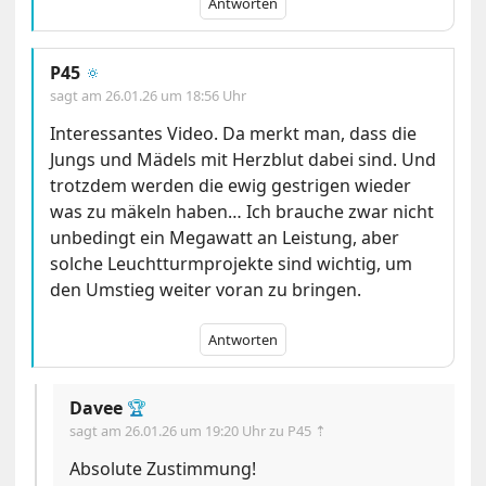
Antworten
P45
🔅
sagt am
26.01.26 um 18:56 Uhr
Interessantes Video. Da merkt man, dass die
Jungs und Mädels mit Herzblut dabei sind. Und
trotzdem werden die ewig gestrigen wieder
was zu mäkeln haben… Ich brauche zwar nicht
unbedingt ein Megawatt an Leistung, aber
solche Leuchtturmprojekte sind wichtig, um
den Umstieg weiter voran zu bringen.
Antworten
Davee
🏆
sagt am
26.01.26 um 19:20 Uhr
zu P45 ⇡
Absolute Zustimmung!