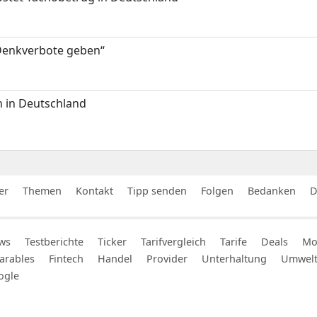
 Denkverbote geben“
 in Deutschland
er
Themen
Kontakt
Tipp senden
Folgen
Bedanken
D
ws
Testberichte
Ticker
Tarifvergleich
Tarife
Deals
Mob
arables
Fintech
Handel
Provider
Unterhaltung
Umwel
ogle