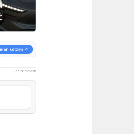
aken setzen ↗
Fehler melden