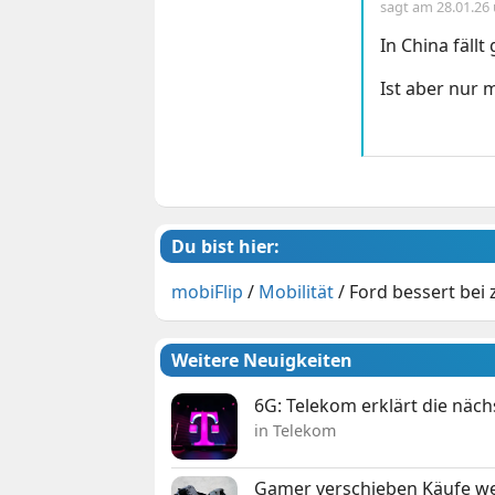
sagt am
28.01.26
In China fällt
Ist aber nur 
Du bist hier:
mobiFlip
/
Mobilität
/
Ford bessert bei
Weitere Neuigkeiten
6G: Telekom erklärt die näc
in Telekom
Gamer verschieben Käufe we