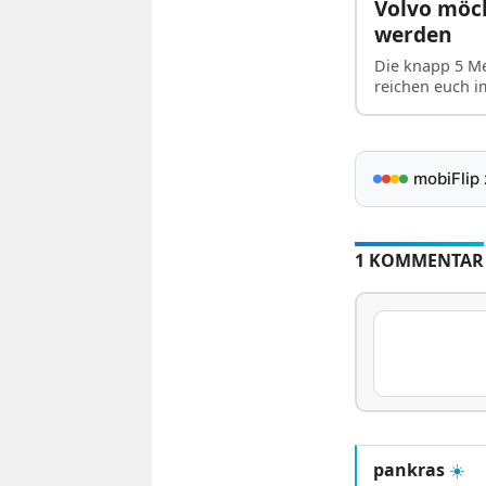
Volvo möc
werden
Die knapp 5 Me
reichen euch i
mobiFlip
1 KOMMENTAR
pankras
☀️