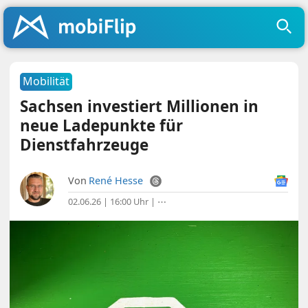
Mobilität
Sachsen investiert Millionen in
neue Ladepunkte für
Dienstfahrzeuge
Von
René Hesse
02.06.26 | 16:00 Uhr
|
⋯