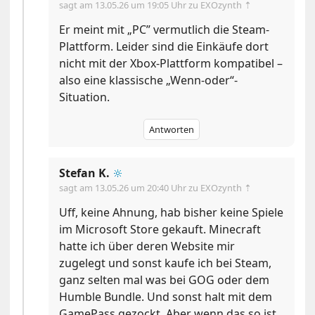
sagt am
13.05.26 um 19:05 Uhr
zu EXOzynth ⇡
Er meint mit „PC” vermutlich die Steam-
Plattform. Leider sind die Einkäufe dort
nicht mit der Xbox-Plattform kompatibel –
also eine klassische „Wenn-oder“-
Situation.
Antworten
Stefan K.
🔆
sagt am
13.05.26 um 20:40 Uhr
zu EXOzynth ⇡
Uff, keine Ahnung, hab bisher keine Spiele
im Microsoft Store gekauft. Minecraft
hatte ich über deren Website mir
zugelegt und sonst kaufe ich bei Steam,
ganz selten mal was bei GOG oder dem
Humble Bundle. Und sonst halt mit dem
GamePass gezockt. Aber wenn das so ist,