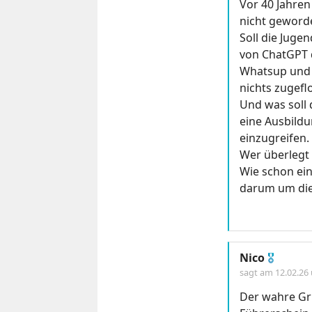
Vor 40 Jahren
nicht geword
Soll die Juge
von ChatGPT d
Whatsup und C
nichts zugefl
Und was soll 
eine Ausbild
einzugreifen.
Wer überlegt 
Wie schon ein
darum um die
Nico
🎖
sagt am
12.02.26
Der wahre Gr