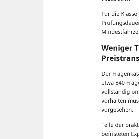
Für die Klasse
Prüfungsdauer
Mindestfahrze
Weniger T
Preistran
Der Fragenkat
etwa 840 Frag
vollständig o
vorhalten müs
vorgesehen.
Teile der pra
befristeten E