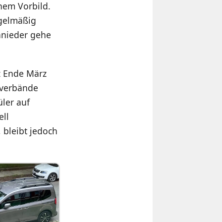
hem Vorbild.
egelmäßig
hnieder gehe
z Ende März
rverbände
üler auf
ell
, bleibt jedoch