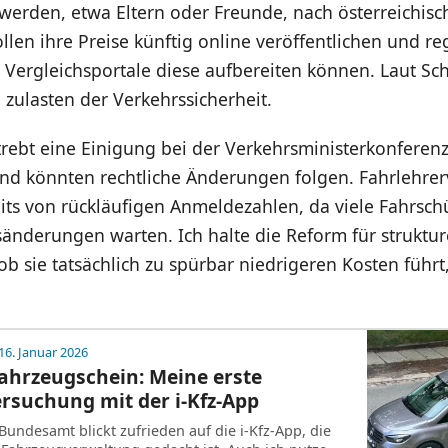
rden, etwa Eltern oder Freunde, nach österreichisc
llen ihre Preise künftig online veröffentlichen und r
 Vergleichsportale diese aufbereiten können. Laut Sc
 zulasten der Verkehrssicherheit.
trebt eine Einigung bei der Verkehrsministerkonferen
end könnten rechtliche Änderungen folgen. Fahrlehre
its von rückläufigen Anmeldezahlen, da viele Fahrsch
änderungen warten. Ich halte die Reform für struktur
ob sie tatsächlich zu spürbar niedrigeren Kosten führt
16. Januar 2026
Fahrzeugschein: Meine erste
rsuchung mit der i-Kfz-App
Bundesamt blickt zufrieden auf die i-Kfz-App, die