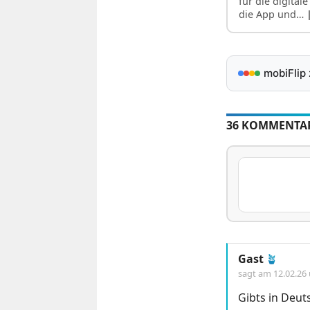
für die digital
die App und…
mobiFlip
36 KOMMENTA
Gast
🪴
sagt am
12.02.26
Gibts in Deut