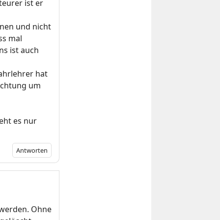
eurer ist er
rnen und nicht
ss mal
ns ist auch
ahrlehrer hat
richtung um
eht es nur
Antworten
 werden. Ohne