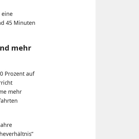
 eine
nd 45 Minuten
und mehr
0 Prozent auf
richt
ume mehr
fahrten
Jahre
heverhältnis“