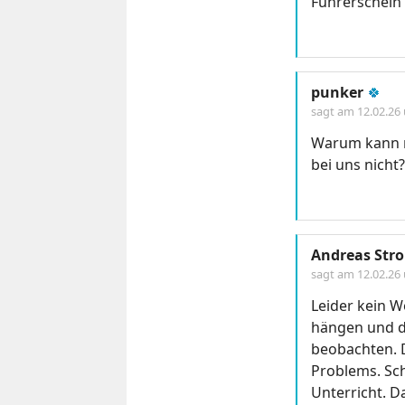
Führerschein 
punker
🍀
sagt am
12.02.26
Warum kann m
bei uns nicht
Andreas Stro
sagt am
12.02.26
Leider kein W
hängen und d
beobachten. D
Problems. Sch
Unterricht. D