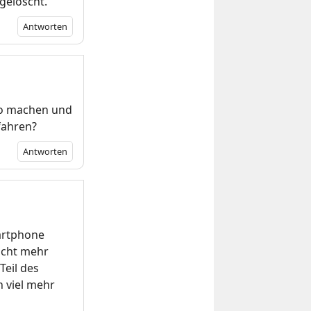
gelöscht.
Antworten
ro machen und
fahren?
Antworten
martphone
icht mehr
Teil des
n viel mehr