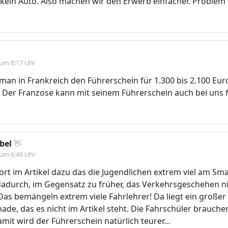
kein Auto. Also machen wir den Erwerb einfacher. Problem 
 um 8:17 Uhr
an in Frankreich den Führerschein für 1.300 bis 2.100 Eu
? Der Franzose kann mit seinem Führerschein auch bei uns 
bel
👋
 um 6:48 Uhr
ort im Artikel dazu das die Jugendlichen extrem viel am S
adurch, im Gegensatz zu früher, das Verkehrsgeschehen n
as bemängeln extrem viele Fahrlehrer! Da liegt ein großer 
ade, das es nicht im Artikel steht. Die Fahrschüler brauche
amit wird der Führerschein natürlich teurer…