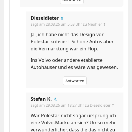
Dieseldieter
🏅
sagt am
28.03.26 um 5:53 Uhr
zu Neuhier ⇡
Ja , ich habe nicht das Design von
Polestar kritisiert. Schöne Autos aber
die Vermarktung war ein Flop.
Ins Volvo oder andere etablierte
Autohäuser und es wäre was gewesen.
Antworten
Stefan K.
🔆
sagt am
29.03.26 um 18:27 Uhr
zu Dieseldieter ⇡
War Polestar nicht sogar ursprünglich
eine Volvo-Marke an sich? Umso mehr
verwunderlicher, dass die das nicht zu