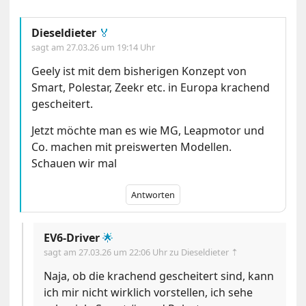
Dieseldieter
🏅
sagt am
27.03.26 um 19:14 Uhr
Geely ist mit dem bisherigen Konzept von
Smart, Polestar, Zeekr etc. in Europa krachend
gescheitert.
Jetzt möchte man es wie MG, Leapmotor und
Co. machen mit preiswerten Modellen.
Schauen wir mal
Antworten
EV6-Driver
🌟
sagt am
27.03.26 um 22:06 Uhr
zu Dieseldieter ⇡
Naja, ob die krachend gescheitert sind, kann
ich mir nicht wirklich vorstellen, ich sehe