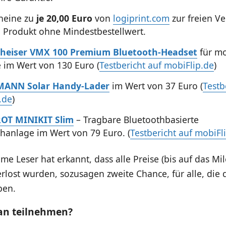
heine zu
je 20,00 Eur
o
von
logiprint.com
zur freien 
n Produkt ohne Mindestbestellwert.
heiser VMX 100 Premium Bluetooth-Headset
für mo
e im Wert von 130 Euro (
Testbericht auf mobiFlip.de
)
ANN Solar Handy-Lader
im Wert von 37 Euro (
Testb
.de
)
OT MINIKIT Slim
– Tragbare Bluetoothbasierte
chanlage im Wert von 79 Euro. (
Testbericht auf mobiFl
e Leser hat erkannt, dass alle Preise (bis auf das Mi
rlost wurden, sozusagen zweite Chance, für alle, die 
ben.
an teilnehmen?