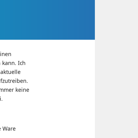
einen
n kann. Ich
aktuelle
fzutreiben.
 immer keine
.
e Ware