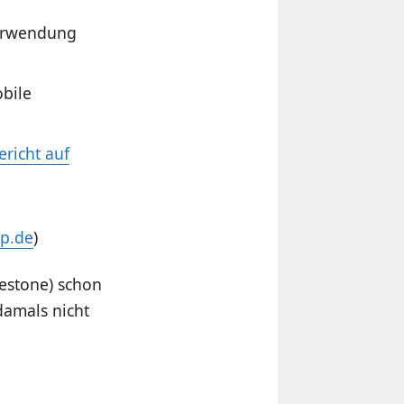
Verwendung
bile
ericht auf
ip.de
)
lestone) schon
damals nicht