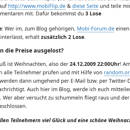
 auf
http://www.mobiFlip.de
&
diese Seite
und teile mir
mentaren mit. Dafür bekommst du
3 Lose
e
: Wer im, zum Blog gehörigen,
Mobi-Forum.de
einen 
interlässt, erhält
zusätzlich 2 Lose
.
 die Preise ausgelost?
uß ist Weihnachten, also der
24.12.2009 22:00Uhr
! A
n alle Teilnehmer prüfen und mit Hilfe von
random.or
werden dann umgehend per E-Mail bzw. per Twitter-D
chrichtigt. Auch hier im Blog, werde ich euch mitteile
 Wer aber versucht zu schummeln fliegt raus und der
eschlossen.
llen Teilnehmern viel Glück und eine schöne Weihnach