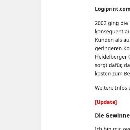
Logiprint.co
2002 ging die
konsequent auf
Kunden als au
geringeren Ko
Heidelberger 
sorgt dafür, 
kosten zum Bei
Weitere Infos
[Update]
Die Gewinner
Ich bin mir zw