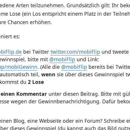
iedene Arten teilzunehmen. Grundsätzlich gilt: Ihr be
hme Lose (ein Los entspricht einem Platz in der Teilne
ure Chancen erhöhen.
niert es:
biFlip.de
bei Twitter
twitter.com/mobiFlip
und tweete
ewinnspiel, bitte mit
@mobiFlip
und Link:
.mp/mobiGewinn
. (Alle die
@mobiFlip
bereits bei Twitt
utomatisch teil,
wenn
sie über dieses Gewinnspiel t
ekommst du
2 Lose
e
einen Kommentar
unter diesen Beitrag. Bitte mit gül
esse wegen der Gewinnbenachrichtigung. Dafür be
einen Blog, eine Webseite oder ein Forum? Schreibe e
über dieses Gewinnspiel (du kannst auch das Bild nutz