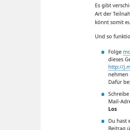
Es gibt versch
Art der Teilna
könnt somit e
Und so funktio
Folge
mo
dieses G
http://j
nehmen a
Dafür b
Schreib
Mail-Adr
Los
Du hast 
Beitrag 