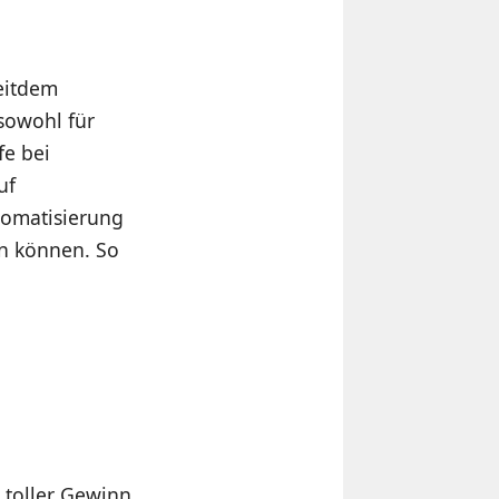
seitdem
 sowohl für
fe bei
uf
tomatisierung
en können. So
 toller Gewinn