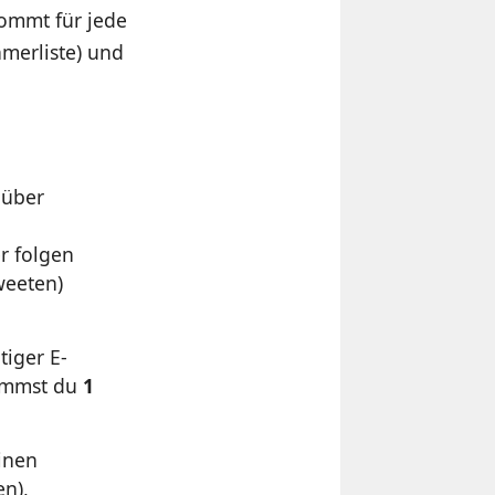
kommt für jede
hmerliste) und
 über
er folgen
weeten)
tiger E-
kommst du
1
inen
en),