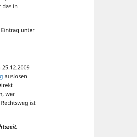
 das in
Eintrag unter
m 25.12.2009
g
auslosen.
irekt
n, wer
 Rechtsweg ist
tszeit.