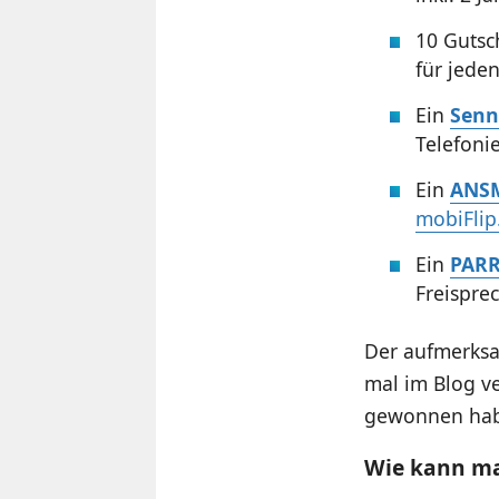
10 Gutsc
für jede
Ein
Senn
Telefoni
Ein
ANSM
mobiFlip
Ein
PARR
Freispre
Der aufmerksam
mal im Blog ve
gewonnen ha
Wie kann m