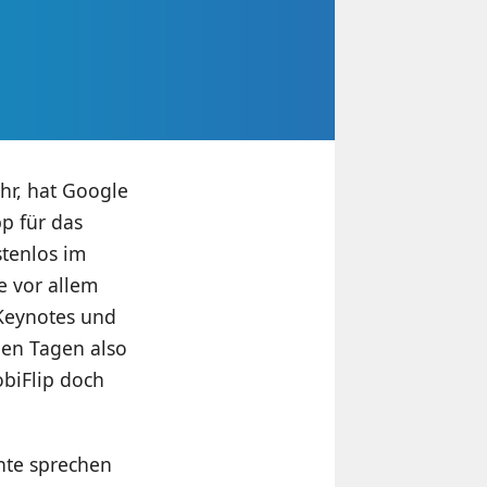
ahr, hat Google
pp für das
stenlos im
e vor allem
 Keynotes und
den Tagen also
biFlip doch
hte sprechen