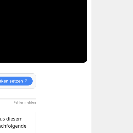
aken setzen ↗
Fehler melden
us diesem
nachfolgende