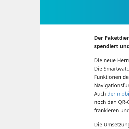
Der Paketdien
spendiert un
Die neue Herm
Die Smartwatch
Funktionen de
Navigationsfu
Auch
der mobi
noch den QR-C
frankieren un
Die Umsetzung 