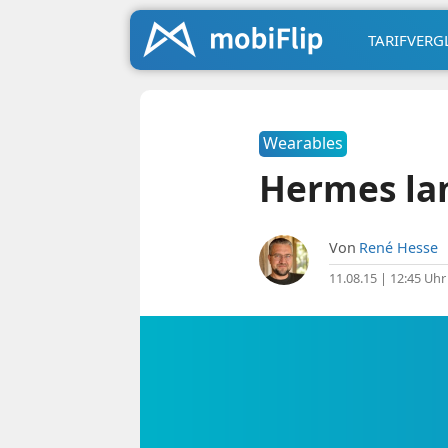
TARIFVERG
Wearables
Hermes lan
Von
René Hesse
11.08.15 | 12:45 Uhr