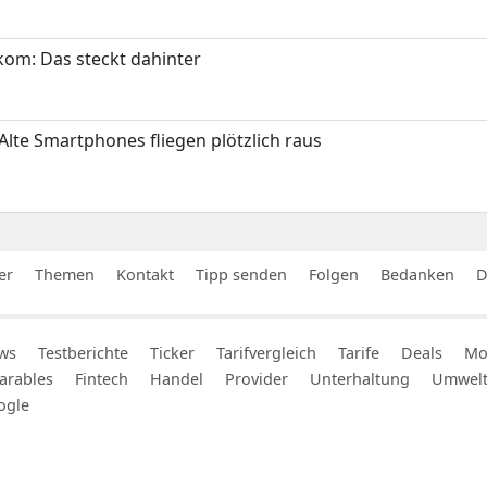
om: Das steckt dahinter
Alte Smartphones fliegen plötzlich raus
er
Themen
Kontakt
Tipp senden
Folgen
Bedanken
D
ws
Testberichte
Ticker
Tarifvergleich
Tarife
Deals
Mob
arables
Fintech
Handel
Provider
Unterhaltung
Umwel
ogle