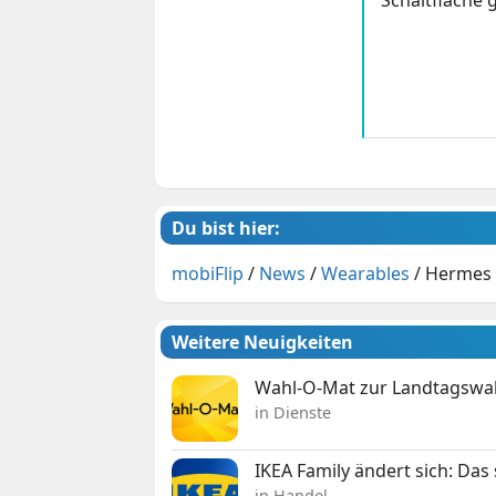
Du bist hier:
mobiFlip
/
News
/
Wearables
/
Hermes 
Weitere Neuigkeiten
Wahl-O-Mat zur Landtagswahl
in Dienste
IKEA Family ändert sich: Da
in Handel