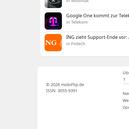
in Mobilität
Google One kommt zur Telek
in Telekom
ING zieht Support-Ende vor: 
in Fintech
Üb
⇡
© 2026 mobiFlip.de
ISSN: 3055-9391
Ne
We
Go