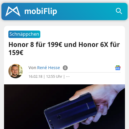
Schnäppchen
Honor 8 für 199€ und Honor 6X für
159€
Von
René Hesse
16.02.18 | 12:55 Uhr
|
⋯