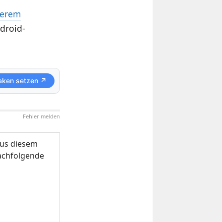
serem
droid-
aken setzen ↗
Fehler melden
us diesem
nachfolgende