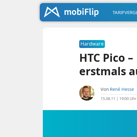
TARIFVERG
Hardware
HTC Pico –
erstmals a
Von
René Hesse
15.08.11 | 19:00 Uhr