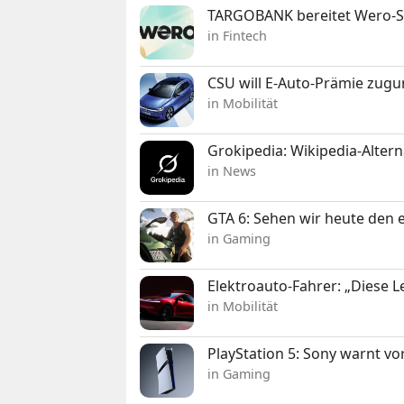
TARGOBANK bereitet Wero-St
in Fintech
CSU will E-Auto-Prämie zugu
in Mobilität
Grokipedia: Wikipedia-Alterna
in News
GTA 6: Sehen wir heute den e
in Gaming
Elektroauto-Fahrer: „Diese L
in Mobilität
PlayStation 5: Sony warnt v
in Gaming