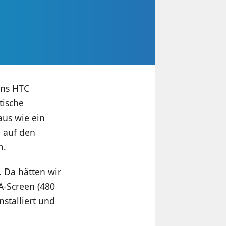
ens HTC
tische
us wie ein
a auf den
n.
. Da hätten wir
A-Screen (480
nstalliert und