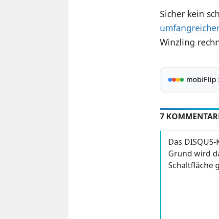
Sicher kein sc
umfangreichen
Winzling rechn
mobiFlip
7 KOMMENTAR
Das DISQUS-K
Grund wird da
Schaltfläche g