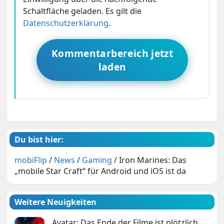
Schaltfläche geladen. Es gilt die
Datenschutzerklärung
.
Kommentarbereich jetzt
laden
Du bist hier:
mobiFlip
/
News
/
Gaming
/
Iron Marines: Das
„mobile Star Craft“ für Android und iOS ist da
Weitere Neuigkeiten
Avatar: Das Ende der Filme ist plötzlich