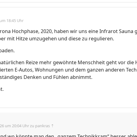
 um 18:45 Uhr
rona Hochphase, 2020, haben wir uns eine Infrarot Sauna 
per mit Hitze umzugehen und diese zu regulieren.
baden.
natürlichen Reize mehr gewöhnte Menschheit geht vor die 
isierten E-Autos, Wohnungen und dem ganzen anderen Tech
enständiges Denken und Fühlen abnimmt.
t.
.26 um 20:04 Uhr
zu pankras ⇡
 und wo könnte man den „ganzem Technikkram“ besser ableh