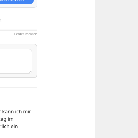
.
Fehler melden
 kann ich mir
tag im
lich ein