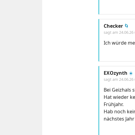
Checker
🌀
sagt am
24.06.26
Ich würde me
EXOzynth
☀️
sagt am
24.06.26
Bei Geizhals s
Hat wieder k
Frühjahr.
Hab noch kein
nächstes Jahr