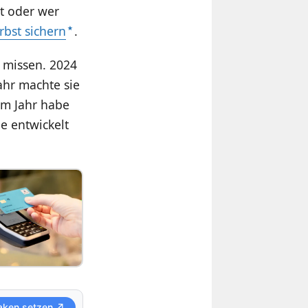
st oder wer
rbst sichern
.
r missen. 2024
Jahr machte sie
em Jahr habe
e entwickelt
aken setzen ↗