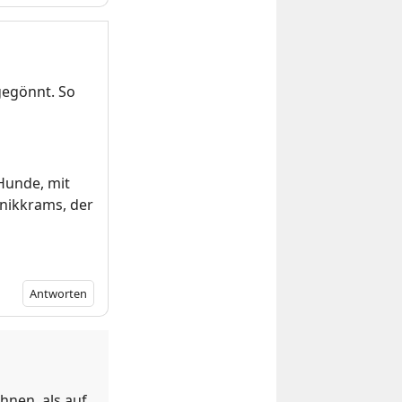
gegönnt. So
Hunde, mit
nikkrams, der
Antworten
nen, als auf