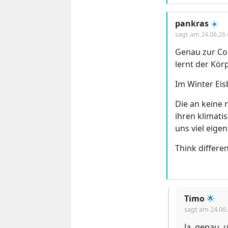
pankras
☀️
sagt am
24.06.26
Genau zur Co
lernt der Kör
Im Winter Eis
Die an keine 
ihren klimat
uns viel eig
Think differen
Timo
🌟
sagt am
24.06
Ja, genau,