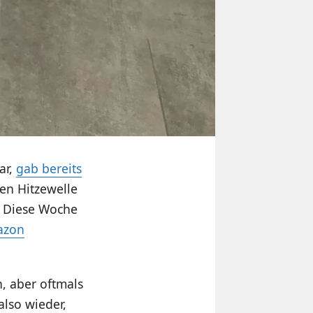
ar,
gab bereits
ten Hitzewelle
t. Diese Woche
azon
n, aber oftmals
also wieder,