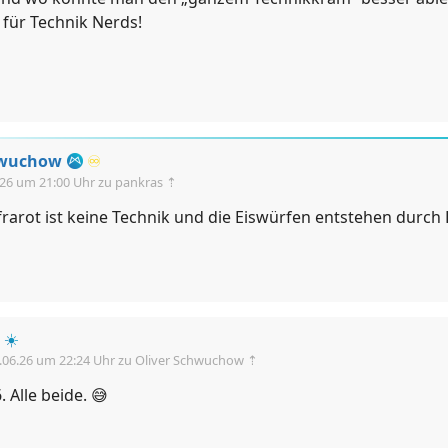
 für Technik Nerds!
hwuchow
♾️
.26 um 21:00 Uhr
zu pankras ⇡
rarot ist keine Technik und die Eiswürfen entstehen durch 
☀️
.06.26 um 22:24 Uhr
zu Oliver Schwuchow ⇡
. Alle beide. 😅