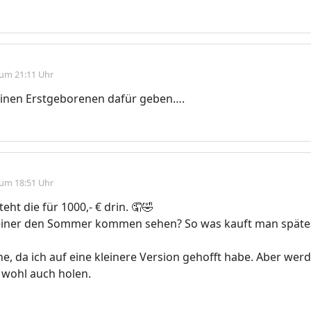
 um 21:11 Uhr
inen Erstgeborenen dafür geben….
 um 18:51 Uhr
teht die für 1000,- € drin. 🤦🤣
einer den Sommer kommen sehen? So was kauft man späte
e, da ich auf eine kleinere Version gehofft habe. Aber werd
 wohl auch holen.