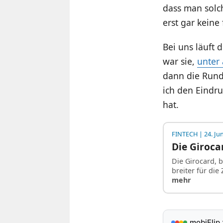
dass man solch
erst gar keine 
Bei uns läuft d
war sie,
unter
dann die Run
ich den Eindru
hat.
FINTECH
| 24. Ju
Die Giroc
Die Girocard, b
breiter für die
mehr
mobiFlip