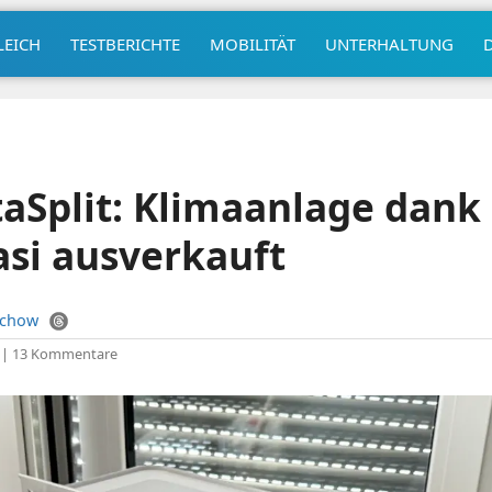
LEICH
TESTBERICHTE
MOBILITÄT
UNTERHALTUNG
aSplit: Klimaanlage dank
asi ausverkauft
uchow
|
13 Kommentare