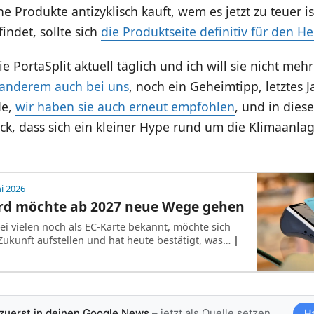
e Produkte antizyklisch kauft, wem es jetzt zu teuer i
findet, sollte sich
die Produktseite definitiv für den He
ie PortaSplit aktuell täglich und ich will sie nicht meh
 anderem auch bei uns
, noch ein Geheimtipp, letztes 
de,
wir haben sie auch erneut empfohlen
, und in dies
ck, dass sich ein kleiner Hype rund um die Klimaanlag
ni 2026
ard möchte ab 2027 neue Wege gehen
ei vielen noch als EC-Karte bekannt, möchte sich
 Zukunft aufstellen und hat heute bestätigt, was…
|
 zuerst in deinen Google News
– jetzt als Quelle setzen
H