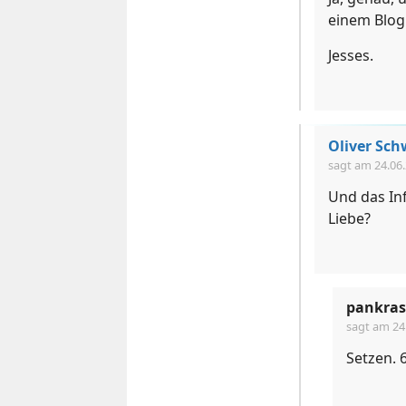
einem Blog
Jesses.
Oliver Sc
sagt am
24.06
Und das Inf
Liebe?
pankras
sagt am
24
Setzen. 6