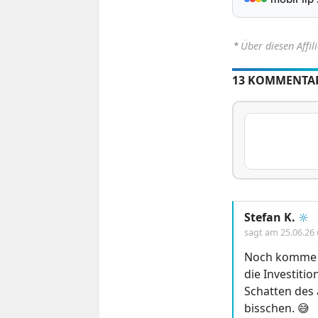
⋆
Über diesen Affil
13 KOMMENTA
Stefan K.
🔆
sagt am
25.06.26
Noch komme i
die Investiti
Schatten des 
bisschen. 😅